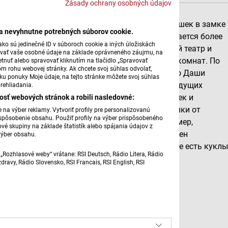
Zásady ochrany osobných údajov
В коллекции Музея кукольной культуры и игрушек в замке
ba nevyhnutne potrebných súborov cookie.
в Модры-Камень в настоящее время насчитывается более
ko sú jedinečné ID v súboroch cookie a iných úložiskách
3000 кукол и кукольного реквизита. Кукольный театр и
úvať vaše osobné údaje na základe oprávneného záujmu, na
игрушки в этом музее занимают уже более 15 комнат. По
tnuť alebo spravovať kliknutím na tlačidlo „Spravovať
om rohu webovej stránky. Ak chcete svoj súhlas odvolať,
словам менеджера по культуре и продвижению Даши
žku ponuky Moje údaje, na tejto stránke môžete svoj súhlas
Дюриковой, они стремятся запечатлеть для будущих
rehliadania.
osť webových stránok a robili nasledovné:
поколений, прошлое, а также настоящее игрушек и
кукольного театра. В их коллекциях есть игрушки от
na výber reklamy. Vytvoriť profily pre personalizovanú
prispôsobenie obsahu. Použiť profily na výber prispôsobeného
доисторических времен до наших дней. Например,
vé skupiny na základe štatistík alebo spájania údajov z
проекторы или ходячая говорящая кукла времен
výber obsahu.
Чехословакии. Она отметила, что в музее также есть кукл
„Rozhlasové weby“ vrátane: RSI Deutsch, Rádio Litera, Rádio
из Словацкого национального театра.
ravy, Rádio Slovensko, RSI Francais, RSI English, RSI
Источник: TASR
Автор: Алена Ганёва, Фото: TASR