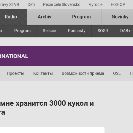
právy STVR
Deti
Pečie celé Slovensko
Výročie
E-SHOP
Rádio
Archív
Program
Novinky
ra
Program
Relácie
Podcasty
SOSR
DAB+
Проекты
Контакты
Возможности приема
QSL
П
мне хранится 3000 кукол и
та