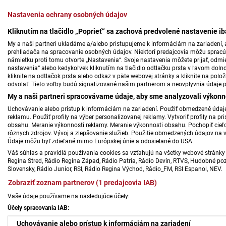
Nastavenia ochrany osobných údajov
Kliknutím na tlačidlo „Poprieť“ sa zachová predvolené nastavenie i
My a naši partneri ukladáme a/alebo pristupujeme k informáciám na zariadení, a
prehliadača na spracovanie osobných údajov. Niektorí predajcovia môžu sprac
námietku proti tomu otvorte „Nastavenia“. Svoje nastavenia môžete prijať, odmie
nastavenia“ alebo kedykoľvek kliknutím na tlačidlo odtlačku prsta v ľavom doln
kliknite na odtlačok prsta alebo odkaz v päte webovej stránky a kliknite na polo
odvolať. Tieto voľby budú signalizované našim partnerom a neovplyvnia údaje p
My a naši partneri spracovávame údaje, aby sme analyzovali výkonn
Uchovávanie alebo prístup k informáciám na zariadení. Použiť obmedzené údaje 
reklamu. Použiť profily na výber personalizovanej reklamy. Vytvoriť profily na 
obsahu. Meranie výkonnosti reklamy. Meranie výkonnosti obsahu. Pochopiť cieľo
rôznych zdrojov. Vývoj a zlepšovanie služieb. Použitie obmedzených údajov na 
Údaje môžu byť zdieľané mimo Európskej únie a odosielané do USA.
Váš súhlas a pravidlá používania cookies sa vzťahujú na všetky webové stránky 
Regina Stred, Rádio Regina Západ, Rádio Patria, Rádio Devín, RTVS, Hudobné pozd
Slovensky, Rádio Junior, RSI, Rádio Regina Východ, Rádio_FM, RSI Espanol, NEV.
Zobraziť zoznam partnerov (1 predajcovia IAB)
Vaše údaje používame na nasledujúce účely:
Účely spracovania IAB:
Uchovávanie alebo prístup k informáciám na zariadení