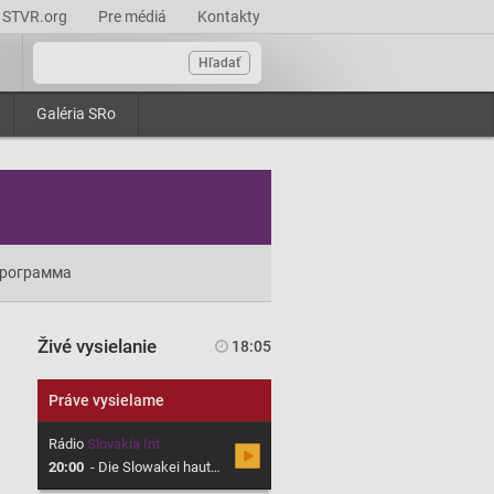
STVR.org
Pre médiá
Kontakty
Hľadať
Galéria SRo
рограмма
Živé vysielanie
18:05
Práve vysielame
Rádio
Slovakia Int.
20:00
-
Die Slowakei hautnah, Magazin über die Slowakei in deutscher Sprache