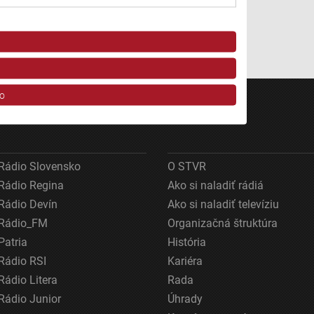
o
Rádio Slovensko
O STVR
Rádio Regina
Ako si naladiť rádiá
Rádio Devín
Ako si naladiť televíziu
Rádio_FM
Organizačná štruktúra
ov z rôznych zdrojov
Patria
História
Rádio RSI
Kariéra
Rádio Litera
Rada
Rádio Junior
Úhrady