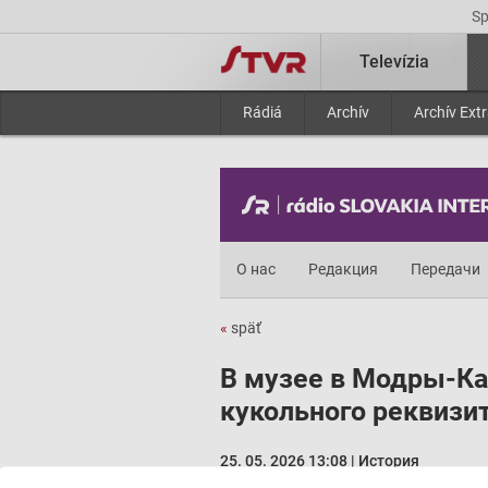
S
Televízia
Rádiá
Archív
Archív Ext
О нас
Редакция
Передачи
«
späť
В музее в Модры-Ка
кукольного реквизи
25. 05. 2026 13:08 | История