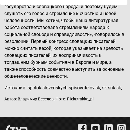
государства и словацкого народа, и поэтому будем
Uchovávanie alebo prístup k informáciám na
zariadení
слушать его голос и стремление к счастью и новой
человечности. Мы хотим, чтобы наша литературная
Použiť obmedzené údaje na výber reklamy
работа соответствовала стремлениям народа к
социальной свободе и справедливости», -говорилось в
Vytvoriť profily pre personalizovanú reklamu
резолюции. Первый конгресс словацких писателей
можно считать вехой, которая указывает на зрелость
Použiť profily na výber personalizovanej
reklamy
словацких писателей, их восприимчивость к
тогдашним бурным событиям в Европе и мире, а
Vytvoriť profily na prispôsobenie obsahu
также способность совместно выступить за основные
общечеловеческие ценности.
Použiť profily na výber prispôsobeného obsahu
Источник: spolok-slovenskych-spisovatelov.sk, sk.snk.sk,
Meranie výkonnosti reklamy
Автор: Владимир Веселов, Фото: Flickr/rakka_pl
Meranie výkonnosti obsahu
Pochopiť cieľové skupiny na základe štatistík
alebo spájania údajov z rôznych zdrojov
Vývoj a zlepšovanie služieb