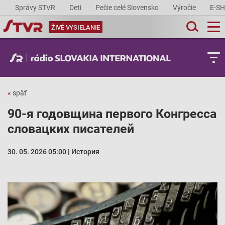
Správy STVR
Deti
Pečie celé Slovensko
Výročie
E-S
ŽIVÉ VYSIELANIE
«
späť
90-я годовщина первого Конгресса
словацких писателей
30. 05. 2026 05:00 | История