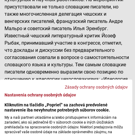
присутствовали не только словацкие писатели, но
также многочисленная делегация чешских и
венгерских писателей, французский писатель Андре
Мальро и советский писатель Илья Эренбург.
Известный чешский литературный критик Йозеф
Рыбак, принимавший участие в конгрессе, отметил,
что доклады и дискуссии без предварительного
согласования совпали в вопросе о самостоятельности
словацкого языка и культуры. Тем самым словацкие
писатели одновременно выразили свою позицию по
отношению к идеологии чехословакизма: «Идеология
чехословацкая... почти единогласно отвергается. Что
Zásady ochrany osobných údajov
это за идеология? Прежде всего, искусственная,
Nastavenia ochrany osobných údajov
ненаучная идеология, лишенная глубокого реального
Kliknutím na tlačidlo „Poprieť“ sa zachová predvolené
основания, построенная на основе политических нужд,
nastavenie iba nevyhnutne potrebných súborov cookie.
маскируемых политизированной научной работой...
My a naši partneri ukladáme a/alebo pristupujeme k informáciám na
Эта идеология не принесла Словакии много хорошего.
zariadení, ako sú jedinečné ID v súboroch cookie a iných úložiskách
prehliadača na spracovanie osobných údajov. Niektorí predajcovia môžu
Она еще больше усилила сепаратизм, но также
spracúvať vaše osobné údaje na základe oprávneného záujmu, na