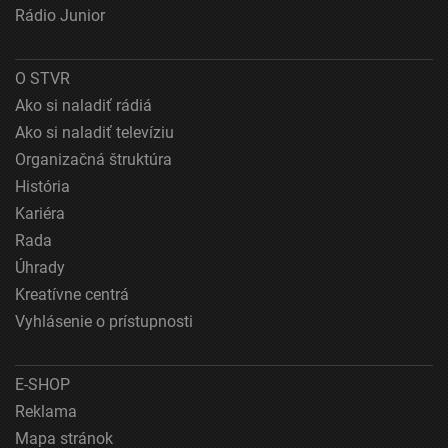
Rádio Junior
O STVR
Ako si naladiť rádiá
Ako si naladiť televíziu
Organizačná štruktúra
História
Kariéra
Rada
Úhrady
Kreatívne centrá
Vyhlásenie o prístupnosti
E-SHOP
Reklama
Mapa stránok