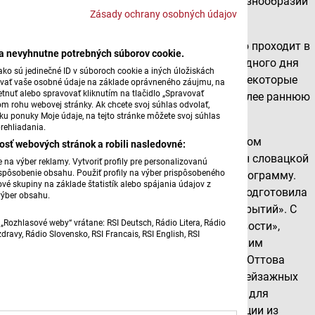
распространять информацию о культурном разнообразии
Zásady ochrany osobných údajov
отдельных регионов Европы.
По традиции, Европейская ночь музеев обычно проходит в
ba nevyhnutne potrebných súborov cookie.
третью субботу мая, в преддверии Международного дня
ko sú jedinečné ID v súboroch cookie a iných úložiskách
музеев, который отмечается 18 мая, поэтому некоторые
úvať vaše osobné údaje na základe oprávneného záujmu, na
tnuť alebo spravovať kliknutím na tlačidlo „Spravovať
учреждения и регионы в этом году выбрали более раннюю
om rohu webovej stránky. Ak chcete svoj súhlas odvolať,
дату, т.е.16 мая.
žku ponuky Moje údaje, na tejto stránke môžete svoj súhlas
rehliadania.
Как и в предшествующие годы и сегодня вечером
osť webových stránok a robili nasledovné:
многочисленные музеи и учреждения культуры словацкой
na výber reklamy. Vytvoriť profily pre personalizovanú
prispôsobenie obsahu. Použiť profily na výber prispôsobeného
столицы предлагают своим гостям богатую программу.
vé skupiny na základe štatistík alebo spájania údajov z
Словацкая национальная галерея, например, подготовила
výber obsahu.
мероприятия под общим названием «Ночь открытий». С
„Rozhlasové weby“ vrátane: RSI Deutsch, Rádio Litera, Rádio
15:00 здесь проходит выставка «Фейковые новости»,
ravy, Rádio Slovensko, RSI Francais, RSI English, RSI
организованная в сотрудничестве с Французским
институтом, а также экскурсии по вернисажу «Оттова
Богемия». «Оттова Богемия» — это выставка пейзажных
картин, созданных в период с 1883 по 1908 год для
легендарного учебного словаря Отто. Экспозиции из