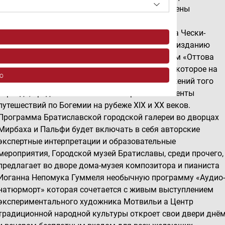
Научной библиотеки в Оломоуце будут дополнены
фотографиями современного состояния мест,
предоставленными издательством MCU города Чески-
Крумлов. Выставка создана как дополнение к изданию
Научной библиотеки в Оломоуце под названием «Оттова
Богемия. Картина страны в 1883–1908 годах», которое на
o
380 страницах, содержащих более 800 изображений того
периода, представляет самые интересные моменты
путешествий по Богемии на рубеже XIX и XX веков.
Программа Братиславской городской галереи во дворцах
Мирбаха и Пальфи будет включать в себя авторские
экспертные интерпретации и образовательные
мероприятия, Городской музей Братиславы, среди прочего,
предлагает во дворе дома-музея композитора и пианиста
ov z rôznych zdrojov
Иоганна Непомука Гуммеля необычную программу «Аудио
натюрморт» которая сочетается с живым выступлением
экспериментального художника Мотвильи а Центр
традиционной народной культуры откроет свои двери днё