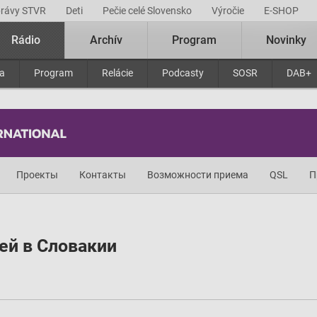
právy STVR
Deti
Pečie celé Slovensko
Výročie
E-SHOP
Rádio
Archív
Program
Novinky
ra
Program
Relácie
Podcasty
SOSR
DAB+
Проекты
Контакты
Возможности приема
QSL
П
ей в Словакии