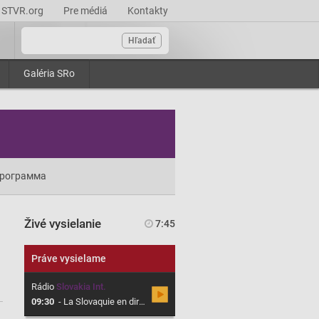
STVR.org
Pre médiá
Kontakty
Hľadať
Galéria SRo
рограмма
Živé vysielanie
7:45
Práve vysielame
Rádio
Slovakia Int.
09:30
-
La Slovaquie en direct, Magazine en français sur la Slovaquie