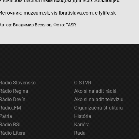
​​и вечером бесплатным входом для всех желающих.
Источник: muzeum.sk, visitbratislava.com, citylife.sk
Автор: Владимир Веселов, Фото: TASR
Rádio Slovensko
O STVR
Rádio Regina
Ako si naladiť rádiá
Rádio Devín
Ako si naladiť televíziu
Rádio_FM
Organizačná štruktúra
Patria
História
Rádio RSI
Kariéra
Rádio Litera
Rada