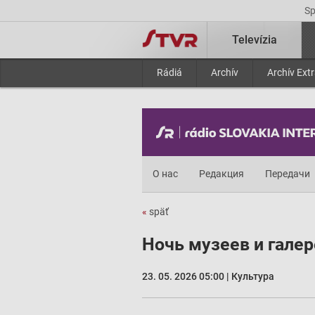
S
Televízia
Rádiá
Archív
Archív Ext
О нас
Редакция
Передачи
«
späť
Ночь музеев и галер
23. 05. 2026 05:00 | Культура