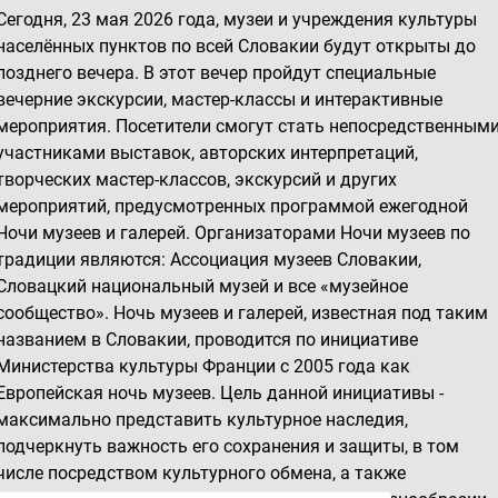
Сегодня, 23 мая 2026 года, музеи и учреждения культуры
населённых пунктов по всей Словакии будут открыты до
позднего вечера. В этот вечер пройдут специальные
вечерние экскурсии, мастер-классы и интерактивные
мероприятия. Посетители смогут стать непосредственным
участниками выставок, авторских интерпретаций,
творческих мастер-классов, экскурсий и других
мероприятий, предусмотренных программой ежегодной
Ночи музеев и галерей. Организаторами Ночи музеев по
традиции являются: Ассоциация музеев Словакии,
Словацкий национальный музей и все «музейное
сообщество». Ночь музеев и галерей, известная под таким
названием в Словакии, проводится по инициативе
Министерства культуры Франции с 2005 года как
Европейская ночь музеев. Цель данной инициативы -
максимально представить культурное наследия,
подчеркнуть важность его сохранения и защиты, в том
числе посредством культурного обмена, а также