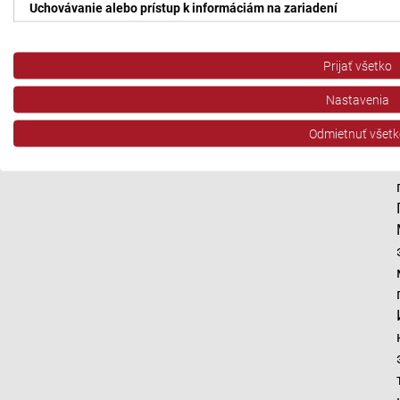
Uchovávanie alebo prístup k informáciám na zariadení
Použiť obmedzené údaje na výber reklamy
Prijať všetko
Vytvoriť profily pre personalizovanú reklamu
Nastavenia
Použiť profily na výber personalizovanej reklamy
Odmietnuť všetk
Vytvoriť profily na prispôsobenie obsahu
Použiť profily na výber prispôsobeného obsahu
Meranie výkonnosti reklamy
Meranie výkonnosti obsahu
Pochopiť cieľové skupiny na základe štatistík alebo spájania údaj
Vývoj a zlepšovanie služieb
Použitie obmedzených údajov na výber obsahu