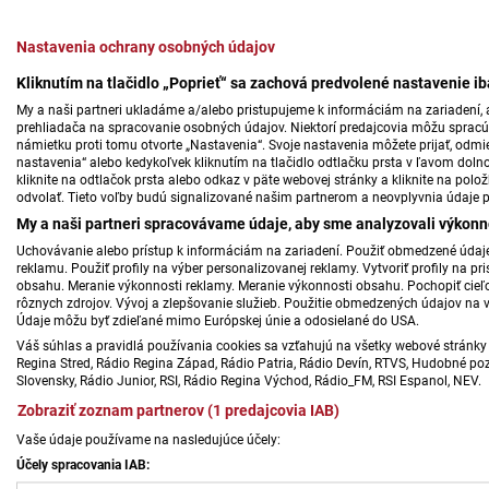
Nastavenia ochrany osobných údajov
Kliknutím na tlačidlo „Poprieť“ sa zachová predvolené nastavenie i
My a naši partneri ukladáme a/alebo pristupujeme k informáciám na zariadení, a
prehliadača na spracovanie osobných údajov. Niektorí predajcovia môžu sprac
námietku proti tomu otvorte „Nastavenia“. Svoje nastavenia môžete prijať, odmie
nastavenia“ alebo kedykoľvek kliknutím na tlačidlo odtlačku prsta v ľavom doln
kliknite na odtlačok prsta alebo odkaz v päte webovej stránky a kliknite na polo
odvolať. Tieto voľby budú signalizované našim partnerom a neovplyvnia údaje p
My a naši partneri spracovávame údaje, aby sme analyzovali výkonn
Uchovávanie alebo prístup k informáciám na zariadení. Použiť obmedzené údaje 
reklamu. Použiť profily na výber personalizovanej reklamy. Vytvoriť profily na 
obsahu. Meranie výkonnosti reklamy. Meranie výkonnosti obsahu. Pochopiť cieľo
rôznych zdrojov. Vývoj a zlepšovanie služieb. Použitie obmedzených údajov na 
Údaje môžu byť zdieľané mimo Európskej únie a odosielané do USA.
Váš súhlas a pravidlá používania cookies sa vzťahujú na všetky webové stránky 
Regina Stred, Rádio Regina Západ, Rádio Patria, Rádio Devín, RTVS, Hudobné pozd
Slovensky, Rádio Junior, RSI, Rádio Regina Východ, Rádio_FM, RSI Espanol, NEV.
Zobraziť zoznam partnerov (1 predajcovia IAB)
Vaše údaje používame na nasledujúce účely:
Účely spracovania IAB: