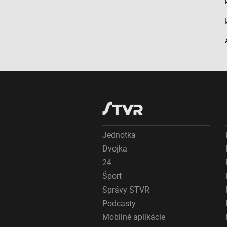
Špeciálne funkcie IAB:
Používanie presných údajov o geografickej polohe
Identifikácia zariadení na základe aktívne vyžiadaných informácií
Účely spracovania, ktoré nie sú v kompetencii IAB:
Nevyhnutné
Výkonostné
Funkčné
Reklama
Jednotka
Dvojka
24
Šport
Správy STVR
Podcasty
Mobilné aplikácie