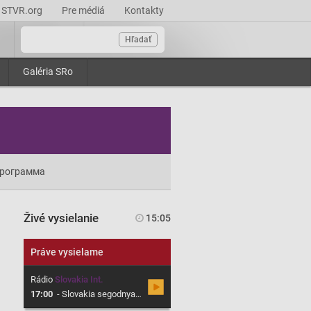
STVR.org
Pre médiá
Kontakty
Hľadať
Galéria SRo
рограмма
Živé vysielanie
15:05
Práve vysielame
Rádio
Slovakia Int.
17:00
-
Slovakia segodnya, Magazin o Slovensku v ruskom jazyku