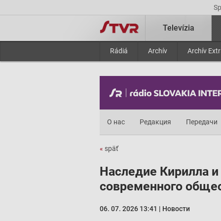
S
Televízia
Rádiá
Archív
Archív Ext
О нас
Редакция
Передачи
«
späť
Наследие Кирилла и
современного обще
06. 07. 2026 13:41 | Новости