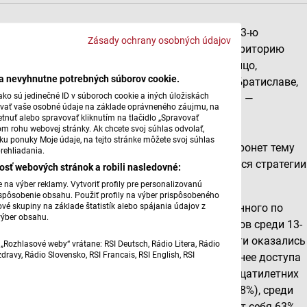
В воскресенье, 5 июля, Словакия отметила 1163-ю
Zásady ochrany osobných údajov
годовщину прихода Кирилла и Мефодия на территорию
Великой Моравии. Премьер-министр Роберт Фицо,
ba nevyhnutne potrebných súborov cookie.
выступавший на торжествах в замке Девин в Братиславе,
ko sú jedinečné ID v súboroch cookie a iných úložiskách
избрал ключевым словом своей речи «диалог» —
úvať vaše osobné údaje na základe oprávneného záujmu, na
подчеркнув, что именно дипломатия и умение
tnuť alebo spravovať kliknutím na tlačidlo „Spravovať
om rohu webovej stránky. Ak chcete svoj súhlas odvolať,
договариваться были условием успеха миссии
žku ponuky Moje údaje, na tejto stránke môžete svoj súhlas
просветителей. Он также анонсировал, что затронет тему
rehliadania.
ценностных ориентиров Словакии и готовящейся стратегии
osť webových stránok a robili nasledovné:
развития страны до 2040 года.
na výber reklamy. Vytvoriť profily pre personalizovanú
prispôsobenie obsahu. Použiť profily na výber prispôsobeného
vé skupiny na základe štatistík alebo spájania údajov z
По случаю праздника Управление уполномоченного по
výber obsahu.
правам детей опубликовало результаты опросов среди 13-
и 17-летних словаков: вера и духовные ценности оказались
„Rozhlasové weby“ vrátane: RSI Deutsch, Rádio Litera, Rádio
ravy, Rádio Slovensko, RSI Francais, RSI English, RSI
в числе главных приоритетов молодёжи — важнее доступа
в интернет и брендовой одежды. Среди тринадцатилетних
вера заняла четвёртое место по значимости (78%), среди
старших подростков к ней открыто причисляют себя 63%