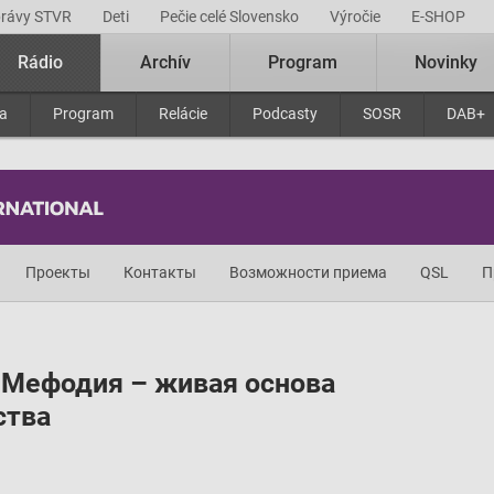
právy STVR
Deti
Pečie celé Slovensko
Výročie
E-SHOP
Rádio
Archív
Program
Novinky
ra
Program
Relácie
Podcasty
SOSR
DAB+
Проекты
Контакты
Возможности приема
QSL
П
 Мефодия – живая основа
ства