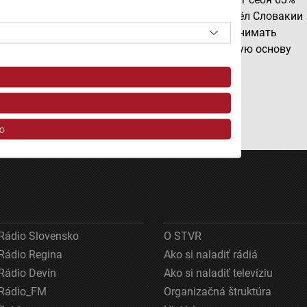
опрошенных. Председатель Союза городов и сёл Словакии
Йозеф Божик, в свою очередь, призвал воспринимать
традиции не как память о прошлом, а как живую основу
современного общества.
Источник: TASR
Автор: Владимир Веселов; Фото: TASR
o
Rádio Slovensko
O STVR
Rádio Regina
Ako si naladiť rádiá
ov z rôznych zdrojov
Rádio Devín
Ako si naladiť televíziu
Rádio_FM
Organizačná štruktúra