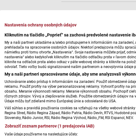
Nastavenia ochrany osobných údajov
Kliknutím na tlačidlo „Poprieť“ sa zachová predvolené nastavenie i
My a naši partneri ukladáme a/alebo pristupujeme k informáciám na zariadení, a
prehliadača na spracovanie osobných údajov. Niektorí predajcovia môžu sprac
námietku proti tomu otvorte „Nastavenia“. Svoje nastavenia môžete prijať, odmie
nastavenia“ alebo kedykoľvek kliknutím na tlačidlo odtlačku prsta v ľavom doln
kliknite na odtlačok prsta alebo odkaz v päte webovej stránky a kliknite na polo
odvolať. Tieto voľby budú signalizované našim partnerom a neovplyvnia údaje p
My a naši partneri spracovávame údaje, aby sme analyzovali výkonn
Uchovávanie alebo prístup k informáciám na zariadení. Použiť obmedzené údaje 
reklamu. Použiť profily na výber personalizovanej reklamy. Vytvoriť profily na 
obsahu. Meranie výkonnosti reklamy. Meranie výkonnosti obsahu. Pochopiť cieľo
rôznych zdrojov. Vývoj a zlepšovanie služieb. Použitie obmedzených údajov na 
Údaje môžu byť zdieľané mimo Európskej únie a odosielané do USA.
Váš súhlas a pravidlá používania cookies sa vzťahujú na všetky webové stránky 
Regina Stred, Rádio Regina Západ, Rádio Patria, Rádio Devín, RTVS, Hudobné pozd
Slovensky, Rádio Junior, RSI, Rádio Regina Východ, Rádio_FM, RSI Espanol, NEV.
Zobraziť zoznam partnerov (1 predajcovia IAB)
Vaše údaje používame na nasledujúce účely: