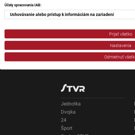
Účely spracovania IAB:
Uchovávanie alebo prístup k informáciám na zariadení
Použiť obmedzené údaje na výber reklamy
Prijať všetko
Vytvoriť profily pre personalizovanú reklamu
Nastavenia
Použiť profily na výber personalizovanej reklamy
Odmietnuť všetk
Vytvoriť profily na prispôsobenie obsahu
Použiť profily na výber prispôsobeného obsahu
Meranie výkonnosti reklamy
Meranie výkonnosti obsahu
Jednotka
Dvojka
Pochopiť cieľové skupiny na základe štatistík alebo spájania údaj
24
Vývoj a zlepšovanie služieb
Šport