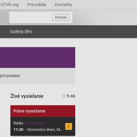
STVR.org
Pre médiá
Kontakty
Hľadať
Galéria SRo
рограмма
Živé vysielanie
9:46
Práve vysielame
Rádio
Slovakia Int.
11:30
-
Slovensko dnes, Magazín o Slovensku