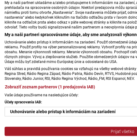
My a naši partneri ukladáme a/alebo pristupujeme k informáciám na zariadení, a
prehliadača na spracovanie osobných údajov. Niektorí predajcovia môžu sprac
námietku proti tomu otvorte „Nastavenia“. Svoje nastavenia môžete prijať, odmie
nastavenia“ alebo kedykoľvek kliknutím na tlačidlo odtlačku prsta v ľavom doln
kliknite na odtlačok prsta alebo odkaz v päte webovej stránky a kliknite na polo
odvolať. Tieto voľby budú signalizované našim partnerom a neovplyvnia údaje p
My a naši partneri spracovávame údaje, aby sme analyzovali výkonn
Uchovávanie alebo prístup k informáciám na zariadení. Použiť obmedzené údaje 
reklamu. Použiť profily na výber personalizovanej reklamy. Vytvoriť profily na 
obsahu. Meranie výkonnosti reklamy. Meranie výkonnosti obsahu. Pochopiť cieľo
rôznych zdrojov. Vývoj a zlepšovanie služieb. Použitie obmedzených údajov na 
Údaje môžu byť zdieľané mimo Európskej únie a odosielané do USA.
Váš súhlas a pravidlá používania cookies sa vzťahujú na všetky webové stránky 
Regina Stred, Rádio Regina Západ, Rádio Patria, Rádio Devín, RTVS, Hudobné pozd
Slovensky, Rádio Junior, RSI, Rádio Regina Východ, Rádio_FM, RSI Espanol, NEV.
Zobraziť zoznam partnerov (1 predajcovia IAB)
Vaše údaje používame na nasledujúce účely:
Účely spracovania IAB:
Uchovávanie alebo prístup k informáciám na zariadení
Použiť obmedzené údaje na výber reklamy
Prijať všetko
Vytvoriť profily pre personalizovanú reklamu