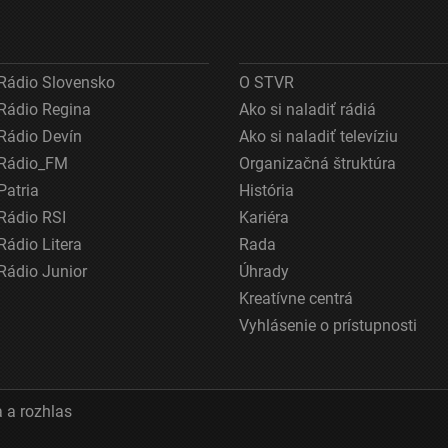
Rádio Slovensko
O STVR
Rádio Regina
Ako si naladiť rádiá
Rádio Devín
Ako si naladiť televíziu
Rádio_FM
Organizačná štruktúra
Patria
História
Rádio RSI
Kariéra
Rádio Litera
Rada
Rádio Junior
Úhrady
Kreatívne centrá
Vyhlásenie o prístupnosti
 a rozhlas