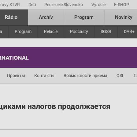
právy STVR
Deti
Pečie celé Slovensko
Výročie
E-SHOP
Rádio
Archív
Program
Novinky
ra
Program
Relácie
Podcasty
SOSR
DAB+
Проекты
Контакты
Возможности приема
QSL
П
щиками налогов продолжается