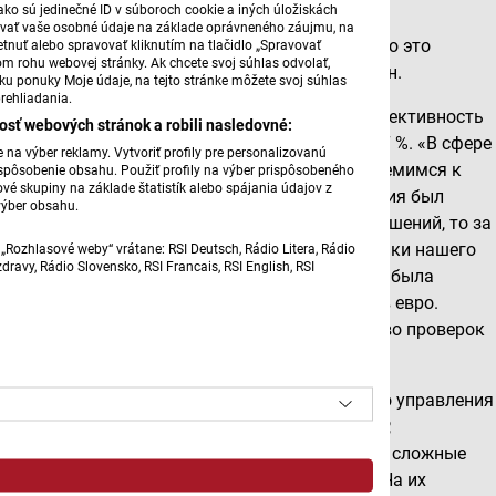
ko sú jedinečné ID v súboroch cookie a iných úložiskách
создание экспертных групп: «Мы повышаем
úvať vaše osobné údaje na základe oprávneného záujmu, na
эффективность обмена информацией, особенно это
tnuť alebo spravovať kliknutím na tlačidlo „Spravovať
om rohu webovej stránky. Ak chcete svoj súhlas odvolať,
касается своевременного обмена», - добавил он.
žku ponuky Moje údaje, na tejto stránke môžete svoj súhlas
rehliadania.
Глава Финуправления также сообщил, что эффективность
osť webových stránok a robili nasledovné:
налоговых проверок за 2026 год составляет 87 %. «В сфере
na výber reklamy. Vytvoriť profily pre personalizovanú
НДС этот показатель превышает 92 %. Мы стремимся к
prispôsobenie obsahu. Použiť profily na výber prispôsobeného
vé skupiny na základe štatistík alebo spájania údajov z
тому, чтобы дальнейший процесс расследования был
výber obsahu.
успешным. Что касается уже выявленных нарушений, то за
первые четыре месяца текущего года сотрудники нашего
„Rozhlasové weby“ vrátane: RSI Deutsch, Rádio Litera, Rádio
ravy, Rádio Slovensko, RSI Francais, RSI English, RSI
управления провели 59 проверок, в результате была
обнаружена недостача в объеме 54 миллионов евро.
Необходимо также подчеркнуть, что количество проверок
значительно возросло», - сказал Йозеф Кисс.
На сегодняшний день сотрудники Финансового управления
выявили около 30 физических лиц, граждан СР,
уклонявшихся от уплаты налогов и создавших сложные
схемы в области налогового мошенничества. На их