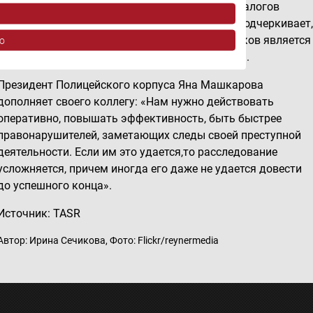
преступном счету находится невыплаченных налогов
примерно на 80 миллионов евро. Йозеф Кисс подчеркивает
что именно выявление злостных неплательщиков является
o
главной задачей программы «Налоговый щит».
Президент Полицейского корпуса Яна Машкарова
дополняет своего коллегу: «Нам нужно действовать
оперативно, повышать эффективность, быть быстрее
правонарушителей, заметающих следы своей преступной
деятельности. Если им это удается,то расследование
усложняется, причем иногда его даже не удается довести
ov z rôznych zdrojov
до успешного конца».
Источник: TASR
Автор: Ирина Сечикова, Фото: Flickr/reynermedia