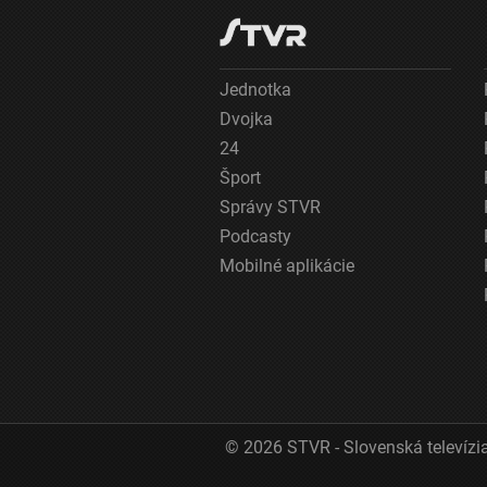
Účely spracovania, ktoré nie sú v kompetencii IAB:
Nevyhnutné
Jednotka
Výkonostné
Dvojka
Funkčné
24
Šport
Reklama
Správy STVR
Podcasty
Mobilné aplikácie
© 2026 STVR - Slovenská televízia