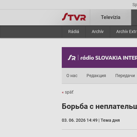
S
Televízia
Rádiá
Archív
Archív Ext
О нас
Редакция
Передачи
«
späť
Борьба с неплатель
03. 06. 2026 14:49 | Тема дня