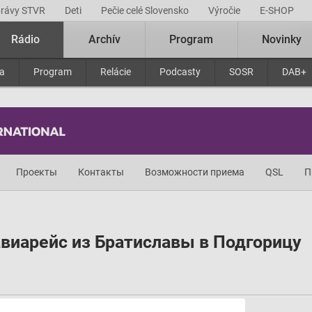
právy STVR
Deti
Pečie celé Slovensko
Výročie
E-SHOP
Rádio
Archív
Program
Novinky
ra
Program
Relácie
Podcasty
SOSR
DAB+
Проекты
Контакты
Возможности приема
QSL
П
виарейс из Братиславы в Подгорицу