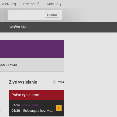
STVR.org
Pre médiá
Kontakty
Hľadať
Galéria SRo
рограмма
Živé vysielanie
7:54
Práve vysielame
Rádio
Slovakia Int.
06:30
-
Eslovaquia hoy, Magazín sobre Eslovaquia