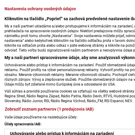
Nastavenia ochrany osobných údajov
Kliknutím na tlačidlo „Poprieť“ sa zachová predvolené nastavenie i
My a naši partneri ukladáme a/alebo pristupujeme k informáciám na zariadení, a
prehliadača na spracovanie osobných údajov. Niektorí predajcovia môžu sprac
námietku proti tomu otvorte „Nastavenia“. Svoje nastavenia môžete prijať, odmie
nastavenia“ alebo kedykoľvek kliknutím na tlačidlo odtlačku prsta v ľavom doln
kliknite na odtlačok prsta alebo odkaz v päte webovej stránky a kliknite na polo
odvolať. Tieto voľby budú signalizované našim partnerom a neovplyvnia údaje p
My a naši partneri spracovávame údaje, aby sme analyzovali výkonn
Uchovávanie alebo prístup k informáciám na zariadení. Použiť obmedzené údaje 
reklamu. Použiť profily na výber personalizovanej reklamy. Vytvoriť profily na 
obsahu. Meranie výkonnosti reklamy. Meranie výkonnosti obsahu. Pochopiť cieľo
rôznych zdrojov. Vývoj a zlepšovanie služieb. Použitie obmedzených údajov na 
Údaje môžu byť zdieľané mimo Európskej únie a odosielané do USA.
Váš súhlas a pravidlá používania cookies sa vzťahujú na všetky webové stránky 
Regina Stred, Rádio Regina Západ, Rádio Patria, Rádio Devín, RTVS, Hudobné pozd
Slovensky, Rádio Junior, RSI, Rádio Regina Východ, Rádio_FM, RSI Espanol, NEV.
Zobraziť zoznam partnerov (1 predajcovia IAB)
Vaše údaje používame na nasledujúce účely:
Účely spracovania IAB:
Uchovávanie alebo prístup k informáciám na zariadení