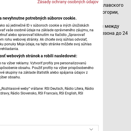
Zásady ochrany osobných údajov
С 21 мая начнутся регулярные рейсы из братиславского
аэропорта им. М. Р. Штефаника в столицу Черногории,
ba nevyhnutne potrebných súborov cookie.
Подгорицу. Новый сезонный маршрут запущен
ko sú jedinečné ID v súboroch cookie a iných úložiskách
авиакомпанией Wizz Air. Он будет выполняться между
úvať vaše osobné údaje na základe oprávneného záujmu, na
Братиславой и Подгорицей в течение летнего сезона до 24
tnuť alebo spravovať kliknutím na tlačidlo „Spravovať
om rohu webovej stránky. Ak chcete svoj súhlas odvolať,
октября 2026 года.
žku ponuky Moje údaje, na tejto stránke môžete svoj súhlas
rehliadania.
Источник: TASR
osť webových stránok a robili nasledovné:
na výber reklamy. Vytvoriť profily pre personalizovanú
Автор: Алена Ганёва, Фото: TASR
prispôsobenie obsahu. Použiť profily na výber prispôsobeného
vé skupiny na základe štatistík alebo spájania údajov z
výber obsahu.
„Rozhlasové weby“ vrátane: RSI Deutsch, Rádio Litera, Rádio
ravy, Rádio Slovensko, RSI Francais, RSI English, RSI