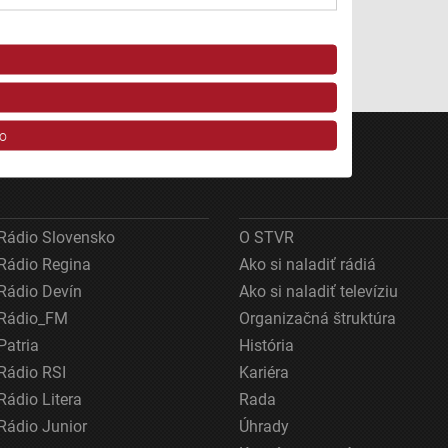
o
Rádio Slovensko
O STVR
Rádio Regina
Ako si naladiť rádiá
Rádio Devín
Ako si naladiť televíziu
Rádio_FM
Organizačná štruktúra
ov z rôznych zdrojov
Patria
História
Rádio RSI
Kariéra
Rádio Litera
Rada
Rádio Junior
Úhrady