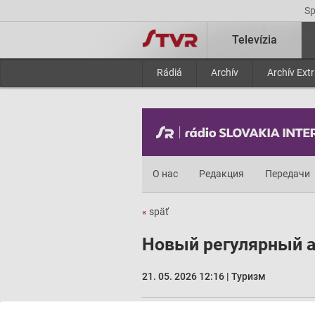
S
Televízia
Rádiá
Archív
Archív Ext
О нас
Редакция
Передачи
«
späť
Новый регулярный а
21. 05. 2026 12:16 | Туризм